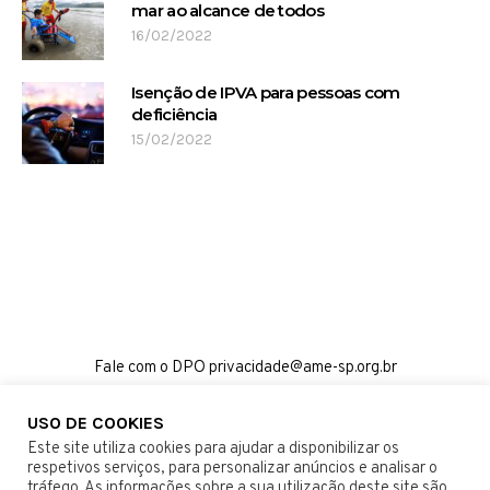
mar ao alcance de todos
16/02/2022
Isenção de IPVA para pessoas com
deficiência
15/02/2022
Fale com o DPO privacidade@ame-sp.org.br
USO DE COOKIES
SOBRE
TERMOS E CONDIÇÕES
CONTATO
Este site utiliza cookies para ajudar a disponibilizar os
respetivos serviços, para personalizar anúncios e analisar o
tráfego. As informações sobre a sua utilização deste site são