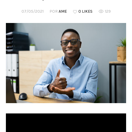
07/05/2021
POR
AME
0 LIKES
129