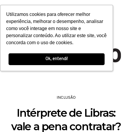
Open toolbar
Utilizamos cookies para oferecer melhor
Utilizamos cookies para oferecer melhor
experiência, melhorar o desempenho, analisar
experiência, melhorar o desempenho, analisar
como você interage em nosso site e
como você interage em nosso site e
personalizar conteúdo. Ao utilizar este site, você
personalizar conteúdo. Ao utilizar este site, você
concorda com o uso de cookies.
concorda com o uso de cookies.
Ok, entendi!
Ok, entendi!
INCLUSÃO
Intérprete de Libras:
vale a pena contratar?