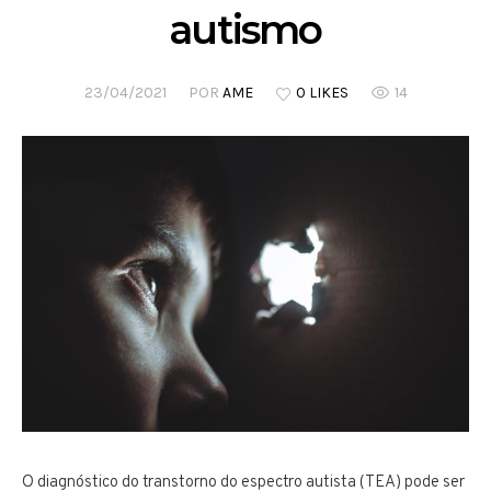
autismo
23/04/2021
POR
AME
0 LIKES
14
O diagnóstico do transtorno do espectro autista (TEA) pode ser