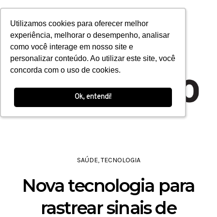
Open toolbar
Utilizamos cookies para oferecer melhor
Utilizamos cookies para oferecer melhor
experiência, melhorar o desempenho, analisar
experiência, melhorar o desempenho, analisar
como você interage em nosso site e
como você interage em nosso site e
personalizar conteúdo. Ao utilizar este site, você
personalizar conteúdo. Ao utilizar este site, você
concorda com o uso de cookies.
concorda com o uso de cookies.
Ok, entendi!
Ok, entendi!
SAÚDE
,
TECNOLOGIA
Nova tecnologia para
rastrear sinais de